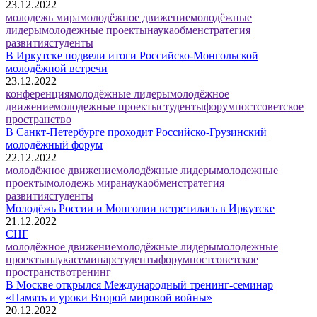
23.12.2022
молодежь мира
молодёжное движение
молодёжные
лидеры
молодежные проекты
наука
обмен
стратегия
развития
студенты
В Иркутске подвели итоги Российско-Монгольской
молодёжной встречи
23.12.2022
конференция
молодёжные лидеры
молодёжное
движение
молодежные проекты
студенты
форум
постсоветское
пространство
В Санкт-Петербурге проходит Российско-Грузинский
молодёжный форум
22.12.2022
молодёжное движение
молодёжные лидеры
молодежные
проекты
молодежь мира
наука
обмен
стратегия
развития
студенты
Молодёжь России и Монголии встретилась в Иркутске
21.12.2022
СНГ
молодёжное движение
молодёжные лидеры
молодежные
проекты
наука
семинар
студенты
форум
постсоветское
пространство
тренинг
В Москве открылся Международный тренинг-семинар
«Память и уроки Второй мировой войны»
20.12.2022