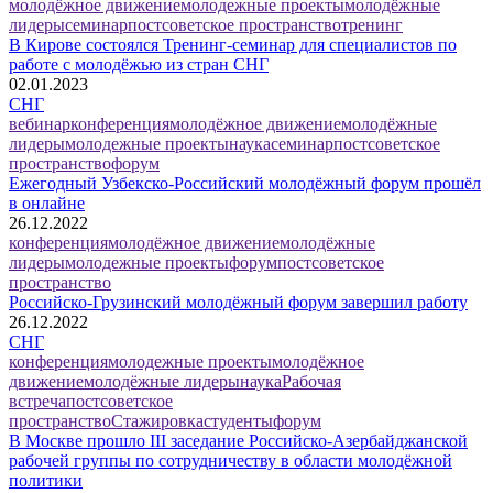
молодёжное движение
молодежные проекты
молодёжные
лидеры
семинар
постсоветское пространство
тренинг
В Кирове состоялся Тренинг-семинар для специалистов по
работе с молодёжью из стран СНГ
02.01.2023
СНГ
вебинар
конференция
молодёжное движение
молодёжные
лидеры
молодежные проекты
наука
семинар
постсоветское
пространство
форум
Ежегодный Узбекско-Российский молодёжный форум прошёл
в онлайне
26.12.2022
конференция
молодёжное движение
молодёжные
лидеры
молодежные проекты
форум
постсоветское
пространство
Российско-Грузинский молодёжный форум завершил работу
26.12.2022
СНГ
конференция
молодежные проекты
молодёжное
движение
молодёжные лидеры
наука
Рабочая
встреча
постсоветское
пространство
Стажировка
студенты
форум
В Москве прошло III заседание Российско-Азербайджанской
рабочей группы по сотрудничеству в области молодёжной
политики