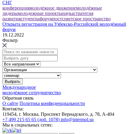
СНГ
конференция
молодёжное движение
молодёжные
лидеры
молодежные проекты
наука
стратегия
развития
студенты
форум
постсоветское пространство
Открыта регистрация на Узбекско-Российский молодёжный
форум
19.12.2022
Фильтр
Международное
молодёжное сотрудничество
Обратная связь
О сайте
Политика конфиденциальности
Контакты:
119454, г. Москва, Проспект Вернадского, д. 78, А-404
+7 499 215 65 65 (доб. 1078)
info@intermol.su
Мы в социальных сетях: