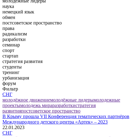
молодёжные лидеры
наука
немецкий язык
обмен
постсоветское пространство
права
радикализм
разработки
семинар
спорт
стартап
стратегия развития
студенты
тренинг
урбанизация
форум
Фильтр
СНГ
молодёжное движение
молодёжные лидеры
молодежные
проекты
молодежь мира
разработки
стратегия
развития
постсоветское пространство
В Крыму прошла VII Конференция тематических партнёров
Международного детского центра «Артек» – 2023
22.01.2023
СНГ